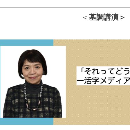
＜
基調
講演＞