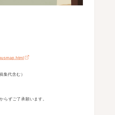
mpusmap.html
予稿集代含む）
からずご了承願います。