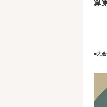
算
■
大会