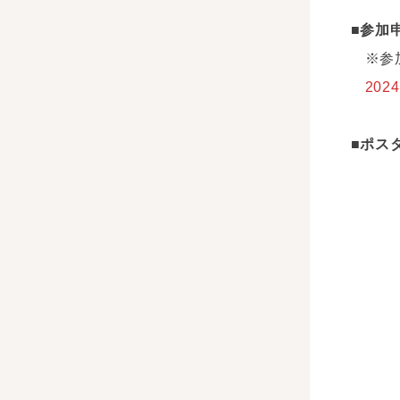
■
参加
※参
2024
■ポス