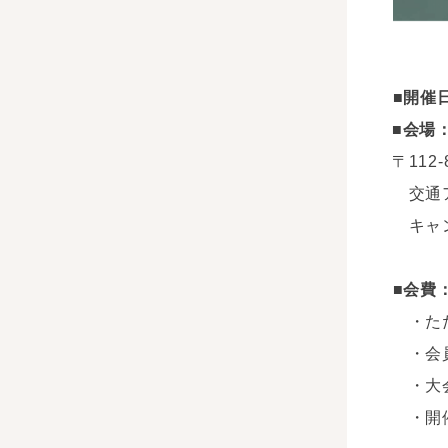
■開催
■会場
〒112
交通
キャン
■会費
・ただ
・会員
・大会
・開催