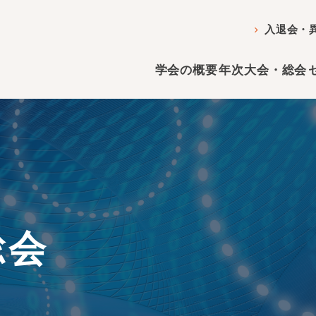
入退会・
学会の概要
年次大会・総会
総会