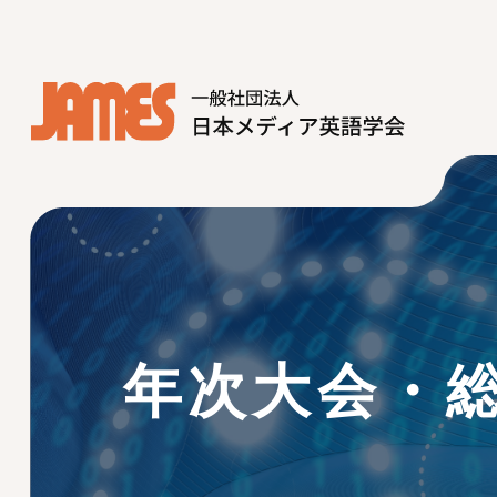
? ? ? ?
年次大会・