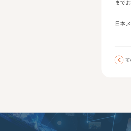
まで
日本メ
前