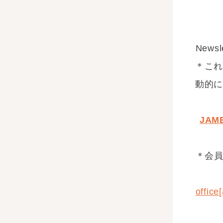
New
＊これ
動的
JAME
＊会
office